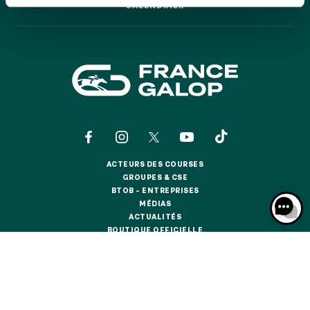
GRAND PRIX DE SAINT-CLOUD
CALENDRIER
CALENDRIER
JEUXDI BY PARISLONGCHAMP
JEUXDI BY PARISLONGCHAMP
LA GARDEN PARTY - CYGAMES GRAND PRIX DE PARIS -
14 JUILLET
LA GARDEN PARTY - CYGAMES GRAND PRIX DE PARIS -
14 JUILLET
TOUS NOS ÉVÉNEMENTS
ACTEURS DES COURSES
ACTEURS DES COURSES
GROUPES & CSE
OFFRES, PASS & ABONNEMENTS
GROUPES & CSE
BTOB – ENTREPRISES
BTOB – ENTREPRISES
MÉDIAS
MÉDIAS
ACTUALITÉS
ABONNEMENTS ANNUELS
ACTUALITÉS
BOUTIQUE OFFICIELLE
ABONNEMENTS ANNUELS
BOUTIQUE OFFICIELLE
JOURS DE COURSES
JOURS DE COURSES
CONTACTS
QUI SOMMES-NOUS ?
PARTENAIRES
PARKING
INFORMATIONS COOKIES
DONNÉES PERSONNELLES
PARKING