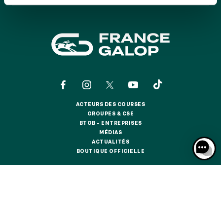
GRAND PRIX DE SAINT-CLOUD
JEUXDI BY PARISLONGCHAMP
JEUXDI BY PARISLONGCHAMP
LA GARDEN PARTY - CYGAMES GRAND PRIX DE PARIS -
14 JUILLET
LA GARDEN PARTY - CYGAMES GRAND PRIX DE PARIS -
14 JUILLET
TOUS NOS ÉVÉNEMENTS
ACTEURS DES COURSES
ACTEURS DES COURSES
GROUPES & CSE
GROUPES & CSE
BTOB – ENTREPRISES
OFFRES, PASS & ABONNEMENTS
BTOB – ENTREPRISES
MÉDIAS
MÉDIAS
ACTUALITÉS
ACTUALITÉS
BOUTIQUE OFFICIELLE
BOUTIQUE OFFICIELLE
ABONNEMENTS ANNUELS
ABONNEMENTS ANNUELS
CONTACTS
QUI SOMMES-NOUS ?
PARTENAIRES
JOURS DE COURSES
JOURS DE COURSES
INFORMATIONS COOKIES
DONNÉES PERSONNELLES
PARKING
MENTIONS LÉGALES
JEU RESPONSABLE
FAQ
CGV
CGU
PARKING