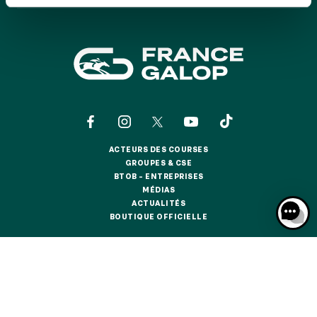
GRAND PRIX DE SAINT-CLOUD
JEUXDI BY PARISLONGCHAMP
JEUXDI BY PARISLONGCHAMP
LA GARDEN PARTY - CYGAMES GRAND PRIX DE PARIS -
14 JUILLET
LA GARDEN PARTY - CYGAMES GRAND PRIX DE PARIS -
14 JUILLET
TOUS NOS ÉVÉNEMENTS
ACTEURS DES COURSES
ACTEURS DES COURSES
GROUPES & CSE
GROUPES & CSE
BTOB – ENTREPRISES
OFFRES, PASS & ABONNEMENTS
BTOB – ENTREPRISES
MÉDIAS
MÉDIAS
ACTUALITÉS
ACTUALITÉS
BOUTIQUE OFFICIELLE
BOUTIQUE OFFICIELLE
ABONNEMENTS ANNUELS
ABONNEMENTS ANNUELS
CONTACTS
QUI SOMMES-NOUS ?
PARTENAIRES
JOURS DE COURSES
JOURS DE COURSES
INFORMATIONS COOKIES
DONNÉES PERSONNELLES
PARKING
MENTIONS LÉGALES
JEU RESPONSABLE
FAQ
CGV
CGU
PARKING