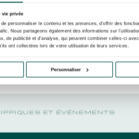
N PARTY - CYGAMES GRAND
TTEUR FRA
ARIS - 14 JUILLET
risez France Galop à stocker et traiter votre adresse mail pour vous envoyer ses newsl
N PARTY - CYGAMES GRAND
rez à tout moment vous désabonner en utilisant le lien de désabonnement intégré d
 vie privée
ARIS - 14 JUILLET
its
.
MARS 202
e personnaliser le contenu et les annonces, d'offrir des fonctio
rafic. Nous partageons également des informations sur l'utilisati
, de publicité et d'analyse, qui peuvent combiner celles-ci avec
ils ont collectées lors de votre utilisation de leurs services.
URATION
BTOB – ENTREPRISES
Personnaliser
HIPPIQUES ET ÉVÉNEMENTS