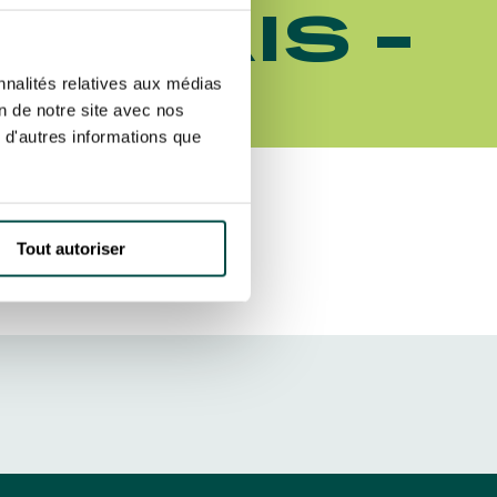
NÇAIS -
etter ainsi que des informations
ans la newsletter.
En savoir plus
sur
S’ABONNER
4
nnalités relatives aux médias
on de notre site avec nos
 d'autres informations que
DRESS CODE
Tout autoriser