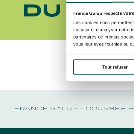
LA GARDE
NOËL À DEAUVILLE-LA TOUQUES
DU TRO
PRIX DE P
En cliquant sur s’abonner vous auto
NRJ MUSIC TOUR AUX EMIRATES POULES
LA GARDE
concernant France Galop. Vous pour
D'ESSAI
France Galop respecte votre
PRIX DE P
la gestion de vos données et vos dro
TOUS NOS ÉVÉNEMENTS
Les cookies nous permettent d
sociaux et d'analyser notre t
partenaires de médias sociaux
vous leur avez fournies ou qu'
Accès rapide
INFORMATIONS PRATIQUES
RESTA
Découvrez Aussi :
Tout refuser
FRANCE GALOP - COURSES 