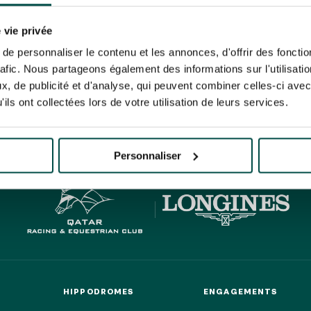
N PARTY - CYGAMES GRAND
ARIS - 14 JUILLET
re un pixel de suivi des ouvertures des mails et d'adaptation de leur contenu et de leu
N PARTY - CYGAMES GRAND
er le suivi de mes e-mails".
 vie privée
ARIS - 14 JUILLET
risez France Galop à stocker et traiter votre adresse mail pour vous envoyer ses newsl
e personnaliser le contenu et les annonces, d'offrir des fonctio
rez à tout moment vous désabonner en utilisant le lien de désabonnement intégré d
rafic. Nous partageons également des informations sur l'utilisati
its
.
, de publicité et d'analyse, qui peuvent combiner celles-ci avec
ils ont collectées lors de votre utilisation de leurs services.
HIPPIQUES ET ÉVÉNEMENTS
URATION
BTOB – ENTREPRISES
Personnaliser
HIPPODROMES
ENGAGEMENTS
HIPPODROMES
ENGAGEMENTS