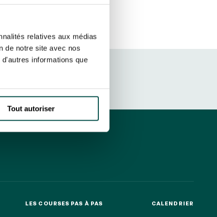
r fréquence. Je pourrai le retirer à
S’ABONNER
etter ainsi que des informations
nnalités relatives aux médias
ans la newsletter.
En savoir plus
sur
on de notre site avec nos
 d'autres informations que
DRESS CODE
Tout autoriser
LES COURSES PAS À PAS
CALENDRIER
LES COURSES PAS À PAS
CALENDRIER