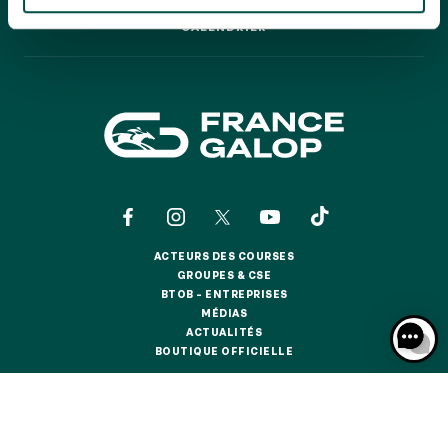
GRAND PRIX DE SAINT-CLOUD
CALENDRIER
CALENDRIER
JEUXDI BY PARISLONGCHAMP
JEUXDI BY PARISLONGCHAMP
LA GARDEN PARTY - CYGAMES GRAND PRIX DE PARIS -
14 JUILLET
LA GARDEN PARTY - CYGAMES GRAND PRIX DE PARIS -
14 JUILLET
TOUS NOS ÉVÉNEMENTS
ACTEURS DES COURSES
OFFRES, PASS & ABONNEMENTS
ACTEURS DES COURSES
GROUPES & CSE
GROUPES & CSE
BTOB – ENTREPRISES
BTOB – ENTREPRISES
MÉDIAS
ABONNEMENTS ANNUELS
MÉDIAS
ACTUALITÉS
ABONNEMENTS ANNUELS
ACTUALITÉS
BOUTIQUE OFFICIELLE
BOUTIQUE OFFICIELLE
JOURS DE COURSES
JOURS DE COURSES
CONTACTS
QUI SOMMES-NOUS ?
PARTENAIRES
PARKING
PARKING