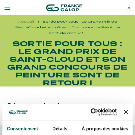
Accueil
Sortie pour tous : Le Grand Prix de
Événements et billetterie
Découvrez-nous
Saint-Cloud et son Grand Concours de Peinture
sont de retour !
SORTIE POUR TOUS :
NEWSLETTERS
LES ÉVÉNEMENTS
DÉCOUVREZ-NOUS
LE GRAND PRIX DE
SAINT-CLOUD ET SON
Bons plans, nouveautés et
GRAND CONCOURS DE
MEETING DE DEAUVILLE BARRIÈRE
QUI SOMMES-NOUS ?
actus : ne ratez rien !
MEETING DE DEAUVILLE BARRIÈRE
QUI SOMMES-NOUS ?
PEINTURE SONT DE
RETOUR !
QATAR ARC TRIALS
NOS ENGAGEMENTS BIEN-ÊTRE ÉQUIN
QATAR ARC TRIALS
NOS ENGAGEMENTS BIEN-ÊTRE ÉQUIN
À LA DÉCOUVERTE DE L'HIPPODROME
RESPONSABILITÉ SOCIÉTALE
Découvrez Aussi :
À LA DÉCOUVERTE DE L'HIPPODROME
RESPONSABILITÉ SOCIÉTALE
QATAR PRIX DE L'ARC DE TRIOMPHE
QATAR PRIX DE L'ARC DE TRIOMPHE
S’ABONNER
Consentement
Détails
À propos des cookies
L'HIPPODROME EN FAMILLE