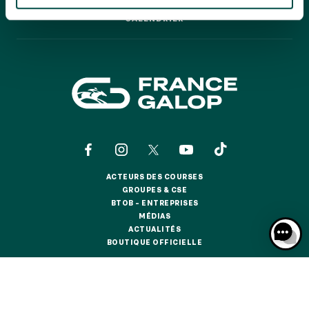
GRAND PRIX DE SAINT-CLOUD
CALENDRIER
CALENDRIER
JEUXDI BY PARISLONGCHAMP
JEUXDI BY PARISLONGCHAMP
LA GARDEN PARTY - CYGAMES GRAND PRIX DE PARIS -
14 JUILLET
LA GARDEN PARTY - CYGAMES GRAND PRIX DE PARIS -
14 JUILLET
TOUS NOS ÉVÉNEMENTS
ACTEURS DES COURSES
OFFRES, PASS & ABONNEMENTS
ACTEURS DES COURSES
GROUPES & CSE
GROUPES & CSE
BTOB – ENTREPRISES
BTOB – ENTREPRISES
MÉDIAS
ABONNEMENTS ANNUELS
MÉDIAS
ACTUALITÉS
ABONNEMENTS ANNUELS
ACTUALITÉS
BOUTIQUE OFFICIELLE
BOUTIQUE OFFICIELLE
JOURS DE COURSES
JOURS DE COURSES
CONTACTS
QUI SOMMES-NOUS ?
PARTENAIRES
PARKING
PARKING