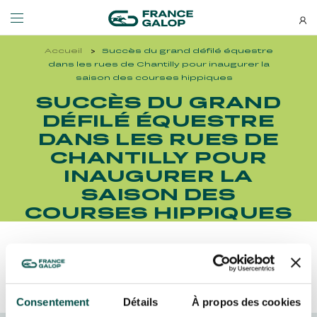
Accueil
Succès du grand défilé équestre
Événements et billetterie
Découvrez-nous
dans les rues de Chantilly pour inaugurer la
saison des courses hippiques
SUCCÈS DU GRAND
NEWSLETTERS
LES ÉVÉNEMENTS
DÉCOUVREZ-NOUS
DÉFILÉ ÉQUESTRE
DANS LES RUES DE
Bons plans, nouveautés et
CHANTILLY POUR
MEETING DE DEAUVILLE BARRIÈRE
QUI SOMMES-NOUS ?
actus : ne ratez rien !
MEETING DE DEAUVILLE BARRIÈRE
QUI SOMMES-NOUS ?
INAUGURER LA
SAISON DES
QATAR ARC TRIALS
NOS ENGAGEMENTS BIEN-ÊTRE ÉQUIN
QATAR ARC TRIALS
NOS ENGAGEMENTS BIEN-ÊTRE ÉQUIN
COURSES HIPPIQUES
À LA DÉCOUVERTE DE L'HIPPODROME
RESPONSABILITÉ SOCIÉTALE
À LA DÉCOUVERTE DE L'HIPPODROME
RESPONSABILITÉ SOCIÉTALE
Découvrez Aussi :
QATAR PRIX DE L'ARC DE TRIOMPHE
QATAR PRIX DE L'ARC DE TRIOMPHE
S’ABONNER
Consentement
Détails
À propos des cookies
L'HIPPODROME EN FAMILLE