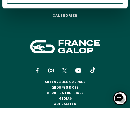
GRAND PRIX DE SAINT-CLOUD
LES COURSES PAS À PAS
LES COURSES PAS À PAS
JEUXDI BY PARISLONGCHAMP
CALENDRIER
JEUXDI BY PARISLONGCHAMP
CALENDRIER
LA GARDEN PARTY - CYGAMES GRAND PRIX DE PARIS -
14 JUILLET
LA GARDEN PARTY - CYGAMES GRAND PRIX DE PARIS -
14 JUILLET
TOUS NOS ÉVÉNEMENTS
OFFRES, PASS & ABONNEMENTS
ACTEURS DES COURSES
ACTEURS DES COURSES
GROUPES & CSE
GROUPES & CSE
ABONNEMENTS ANNUELS
BTOB – ENTREPRISES
BTOB – ENTREPRISES
ABONNEMENTS ANNUELS
MÉDIAS
MÉDIAS
ACTUALITÉS
ACTUALITÉS
JOURS DE COURSES
BOUTIQUE OFFICIELLE
BOUTIQUE OFFICIELLE
JOURS DE COURSES
PARKING
CONTACTS
QUI SOMMES-NOUS ?
PARTENAIRES
PARKING