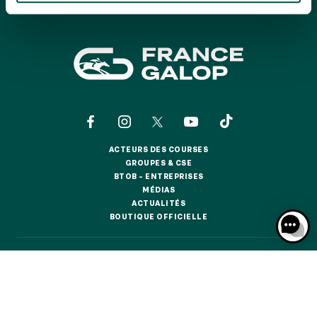
GRAND PRIX DE SAINT-CLOUD
JEUXDI BY PARISLONGCHAMP
JEUXDI BY PARISLONGCHAMP
LA GARDEN PARTY - CYGAMES GRAND PRIX DE PARIS -
14 JUILLET
LA GARDEN PARTY - CYGAMES GRAND PRIX DE PARIS -
14 JUILLET
TOUS NOS ÉVÉNEMENTS
ACTEURS DES COURSES
ACTEURS DES COURSES
GROUPES & CSE
GROUPES & CSE
BTOB – ENTREPRISES
OFFRES, PASS & ABONNEMENTS
BTOB – ENTREPRISES
MÉDIAS
MÉDIAS
ACTUALITÉS
ACTUALITÉS
BOUTIQUE OFFICIELLE
BOUTIQUE OFFICIELLE
ABONNEMENTS ANNUELS
ABONNEMENTS ANNUELS
CONTACTS
QUI SOMMES-NOUS ?
PARTENAIRES
JOURS DE COURSES
JOURS DE COURSES
INFORMATIONS COOKIES
DONNÉES PERSONNELLES
PARKING
MENTIONS LÉGALES
JEU RESPONSABLE
FAQ
CGV
CGU
PARKING