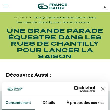
Accueil
Une grande parade équestre dans
Événements et billetterie
Découvrez-nous
les rues de Chantilly pour lancer la saison
UNE GRANDE PARADE
ÉQUESTRE DANS LES
NEWSLETTERS
LES ÉVÉNEMENTS
DÉCOUVREZ-NOUS
RUES DE CHANTILLY
POUR LANCER LA
Bons plans, nouveautés et
MEETING DE DEAUVILLE BARRIÈRE
QUI SOMMES-NOUS ?
actus : ne ratez rien !
SAISON
MEETING DE DEAUVILLE BARRIÈRE
QUI SOMMES-NOUS ?
QATAR ARC TRIALS
NOS ENGAGEMENTS BIEN-ÊTRE ÉQUIN
QATAR ARC TRIALS
NOS ENGAGEMENTS BIEN-ÊTRE ÉQUIN
Découvrez Aussi :
À LA DÉCOUVERTE DE L'HIPPODROME
RESPONSABILITÉ SOCIÉTALE
À LA DÉCOUVERTE DE L'HIPPODROME
RESPONSABILITÉ SOCIÉTALE
QATAR PRIX DE L'ARC DE TRIOMPHE
QATAR PRIX DE L'ARC DE TRIOMPHE
Consentement
Détails
À propos des cookies
S’ABONNER
FRANCE GALOP - COURSES
L'HIPPODROME EN FAMILLE