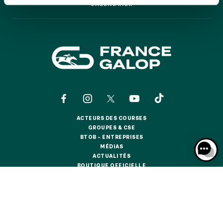
GRAND PRIX DE SAINT-CLOUD
CALENDRIER
CALENDRIER
JEUXDI BY PARISLONGCHAMP
JEUXDI BY PARISLONGCHAMP
LA GARDEN PARTY - CYGAMES GRAND PRIX DE PARIS -
14 JUILLET
LA GARDEN PARTY - CYGAMES GRAND PRIX DE PARIS -
14 JUILLET
TOUS NOS ÉVÉNEMENTS
ACTEURS DES COURSES
ACTEURS DES COURSES
GROUPES & CSE
OFFRES, PASS & ABONNEMENTS
GROUPES & CSE
BTOB – ENTREPRISES
BTOB – ENTREPRISES
MÉDIAS
MÉDIAS
ACTUALITÉS
ABONNEMENTS ANNUELS
ACTUALITÉS
BOUTIQUE OFFICIELLE
ABONNEMENTS ANNUELS
BOUTIQUE OFFICIELLE
JOURS DE COURSES
JOURS DE COURSES
CONTACTS
QUI SOMMES-NOUS ?
PARTENAIRES
PARKING
INFORMATIONS COOKIES
DONNÉES PERSONNELLES
PARKING