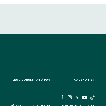
etter ainsi que des informations
ans la newsletter.
En savoir plus
sur
S’ABONNER
DRESS CODE
LES COURSES PAS À PAS
CALENDRIER
LES COURSES PAS À PAS
CALENDRIER
MÉDIAS
ACTUALITÉS
BOUTIQUE OFFICIELLE