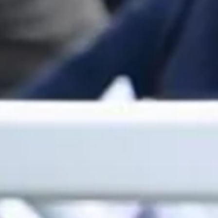
GRAND PRIX DE SAINT-CLOUD
JEUXDI BY PARISLONGCHAMP
JEUXDI BY PARISLONGCHAMP
LA GARDEN PARTY - CYGAMES GRAND PRIX DE PARIS -
14 JUILLET
LA GARDEN PARTY - CYGAMES GRAND PRIX DE PARIS -
14 JUILLET
TOUS NOS ÉVÉNEMENTS
OFFRES, PASS & ABONNEMENTS
ABONNEMENTS ANNUELS
ABONNEMENTS ANNUELS
JOURS DE COURSES
JOURS DE COURSES
PARKING
PARKING