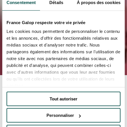
EVÉNEMENTS D'ENTREPRISE
Consentement
Détails
À propos des cookies
EVÉNEMENTS D'ENTREPRISE
TOUTES NOS EXPERIENCES
France Galop respecte votre vie privée
Les cookies nous permettent de personnaliser le contenu
Accès rapide
et les annonces, d'offrir des fonctionnalités relatives aux
INFORMATIONS PRATIQUES
médias sociaux et d'analyser notre trafic. Nous
partageons également des informations sur l'utilisation de
RESTAURATION
notre site avec nos partenaires de médias sociaux, de
publicité et d'analyse, qui peuvent combiner celles-ci
avec d'autres informations que vous leur avez fournies
BTOB – ENTREPRISES
ou qu'ils ont collectées lors de votre utilisation de leurs
Accueil
Toutes les actualités
univers-
services.
hippique
Au-delà des Pistes vous donne
DRESS CODE
rendez-vous pour une nouvelle édition de la
"Promesse de l’Arc"
Tout autoriser
AU-DELÀ DES PISTES
VOUS DONNE
Personnaliser
RENDEZ-VOUS POUR