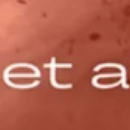
GRAND PRIX DE SAINT-CLOUD
JEUXDI BY PARISLONGCHAMP
JEUXDI BY PARISLONGCHAMP
LA GARDEN PARTY - CYGAMES GRAND PRIX DE PARIS -
14 JUILLET
LA GARDEN PARTY - CYGAMES GRAND PRIX DE PARIS -
14 JUILLET
TOUS NOS ÉVÉNEMENTS
OFFRES, PASS & ABONNEMENTS
ABONNEMENTS ANNUELS
ABONNEMENTS ANNUELS
JOURS DE COURSES
JOURS DE COURSES
PARKING
PARKING