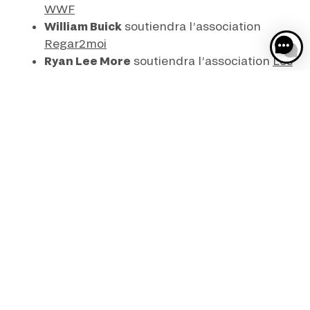
WWF
William Buick
soutiendra l’association
Regar2moi
Ryan Lee More
soutiendra l’association
Les
sabots du coeur
Le vainqueur partagera sa joie et
fera bénéficier de sa réussite à
l’association qu’il soutient.
Il se verra remettre par France Galop et ses
partenaires,
un chèque de 7000€
, à l’occasion
de la remise des prix le dimanche 27 août, qu’il
pourra lui même offrir à l’association de son
choix.
Esprit de vacances et