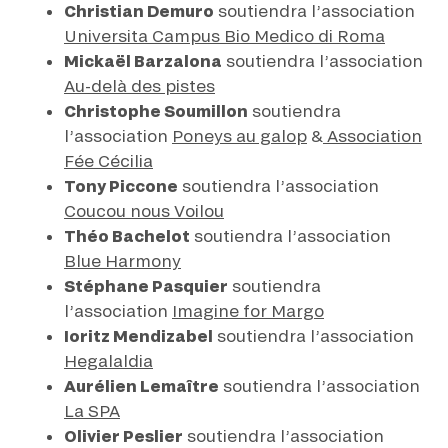
Christian Demuro
soutiendra l’association
Universita Campus Bio Medico di Roma
Mickaël Barzalona
soutiendra l’association
Au-delà des pistes
Christophe Soumillon
soutiendra
l’association
Poneys au galop
&
Association
Fée Cécilia
Tony Piccone
soutiendra l’association
Coucou nous Voilou
Théo Bachelot
soutiendra l’association
Blue Harmony
Stéphane Pasquier
soutiendra
l’association
Imagine for Margo
Ioritz Mendizabel
soutiendra l’association
Hegalaldia
Aurélien Lemaître
soutiendra l’association
La SPA
Olivier Peslier
soutiendra l’association