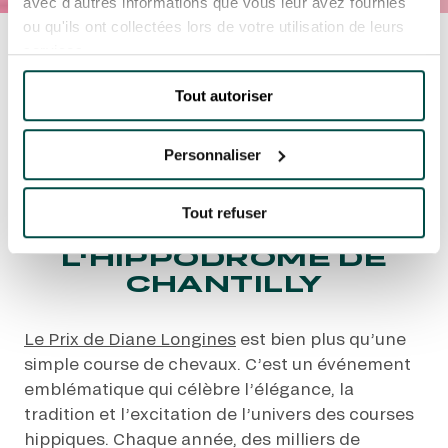
avec d'autres informations que vous leur avez fournies
ou qu'ils ont collectées lors de votre utilisation de leurs
Accueil
Toutes les actualités
univers-
services.
hippique
Découvrez l'Élégance et l'Excitation
du Prix de Diane Longines 2024 à l'Hippodrome
de Chantilly
Tout autoriser
DÉCOUVREZ
L'ÉLÉGANCE ET
Personnaliser
L'EXCITATION DU PRIX
DE DIANE LONGINES
Tout refuser
2024 À
L'HIPPODROME DE
CHANTILLY
Le Prix de Diane Longines
est bien plus qu’une
simple course de chevaux. C’est un événement
emblématique qui célèbre l’élégance, la
tradition et l’excitation de l’univers des courses
hippiques. Chaque année, des milliers de