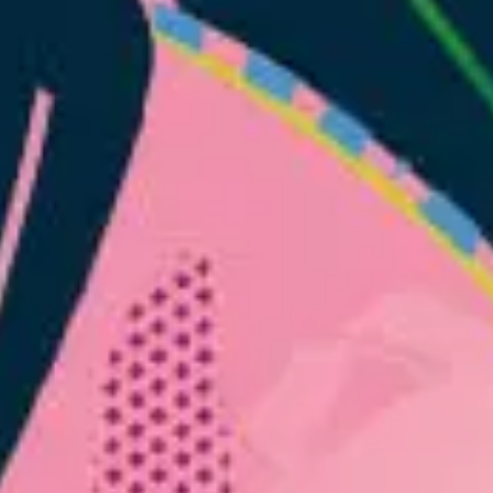
EVÉNEMENTS D'ENTREPRISE
EVÉNEMENTS D'ENTREPRISE
TOUTES NOS EXPERIENCES
Accès rapide
INFORMATIONS PRATIQUES
RESTAURATION
BTOB – ENTREPRISES
DRESS CODE