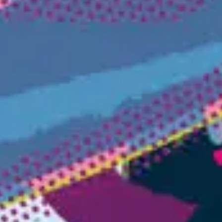
GRAND PRIX DE SAINT-CLOUD
JEUXDI BY PARISLONGCHAMP
JEUXDI BY PARISLONGCHAMP
LA GARDEN PARTY - CYGAMES GRAND PRIX DE PARIS -
14 JUILLET
LA GARDEN PARTY - CYGAMES GRAND PRIX DE PARIS -
14 JUILLET
TOUS NOS ÉVÉNEMENTS
OFFRES, PASS & ABONNEMENTS
ABONNEMENTS ANNUELS
ABONNEMENTS ANNUELS
JOURS DE COURSES
JOURS DE COURSES
PARKING
PARKING