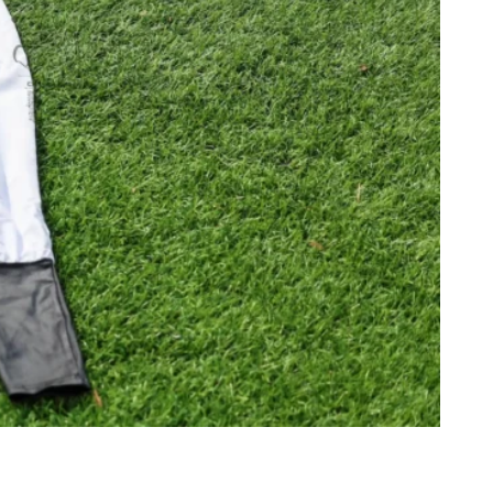
etter ainsi que des informations
ans la newsletter.
En savoir plus
sur
S’ABONNER
DRESS CODE