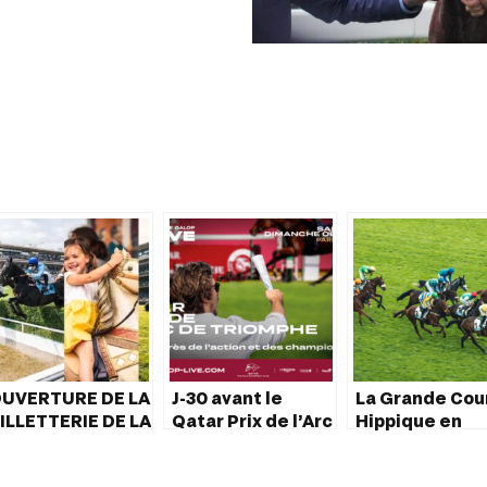
UVERTURE DE LA
J-30 avant le
La Grande Cou
ILLETTERIE DE LA
Qatar Prix de l’Arc
Hippique en
AISON 2024 DU
de Triomphe :
France : Un
GALOP
Vivez
Événement