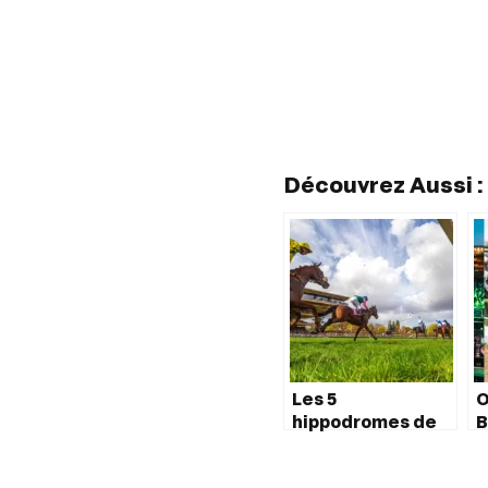
Découvrez Aussi :
Les 5
O
hippodromes de
B
France Galop
S
désormais