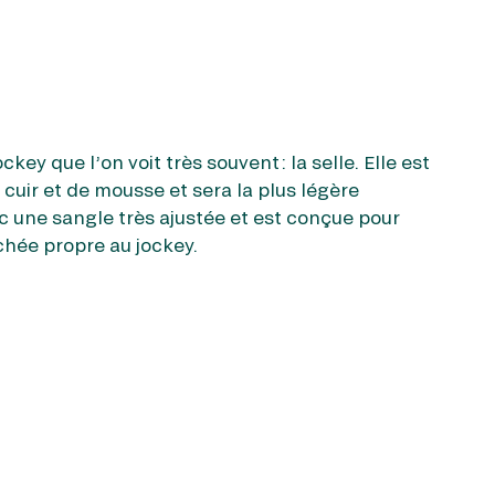
c, le tapis de plomb fait aussi partie de
key. Il s’agit d’un tapis placé sous la selle dans
ey que l’on voit très souvent : la selle. Elle est
 en plomb. Le but est de pouvoir respecter le
cuir et de mousse et sera la plus légère
 pour la course. En d’autres termes, si le jockey
vec une sangle très ajustée et est conçue pour
 au poids réglementaire, le tapis de plomb vient
chée propre au jockey.
le tapis de plomb participe au maintien de