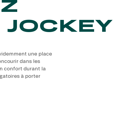
Z
 JOCKEY
 évidemment une place
oncourir dans les
on confort durant la
gatoires à porter