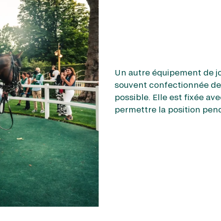
Moins connu du grand publi
l’équipement de base du joc
Un autre équipement de jock
lequel on insère des poids
souvent confectionnée de 
poids réglementaire imposé
possible. Elle est fixée a
est trop léger par rapport
permettre la position pen
compenser cela. De plus, 
l’équilibre du cheval.