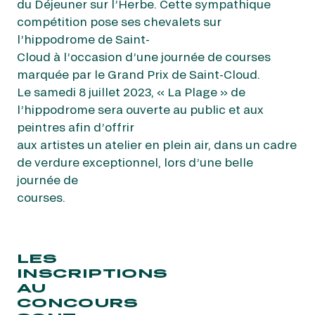
GRAND PRIX DE SAINT-CLOUD
du Déjeuner sur l’Herbe. Cette sympathique
compétition pose ses chevalets sur
JEUXDI BY PARISLONGCHAMP
l’hippodrome de Saint-
JEUXDI BY PARISLONGCHAMP
Cloud à l’occasion d’une journée de courses
LA GARDEN PARTY - CYGAMES GRAND PRIX DE PARIS -
marquée par le Grand Prix de Saint-Cloud.
14 JUILLET
LA GARDEN PARTY - CYGAMES GRAND PRIX DE PARIS -
Le samedi 8 juillet 2023, « La Plage » de
14 JUILLET
l’hippodrome sera ouverte au public et aux
TOUS NOS ÉVÉNEMENTS
peintres afin d’offrir
aux artistes un atelier en plein air, dans un cadre
de verdure exceptionnel, lors d’une belle
journée de
OFFRES, PASS & ABONNEMENTS
courses.
ABONNEMENTS ANNUELS
ABONNEMENTS ANNUELS
LES
JOURS DE COURSES
INSCRIPTIONS
JOURS DE COURSES
AU
CONCOURS
PARKING
PARKING