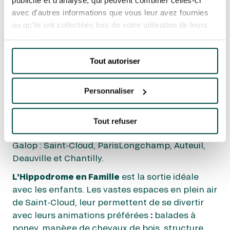
publicité et d'analyse, qui peuvent combiner celles-ci
GRATUITES POUR CETTE
avec d'autres informations que vous leur avez fournies
JOURNÉE « L’HIPPODROME
ou qu'ils ont collectées lors de votre utilisation de leurs
EN FAMILLE »
services.
A l’occasion du Grand Prix de Saint-Cloud,
Tout autoriser
l’hippodrome sera l’occasion pour les
spectateurs de profiter du dispositif
Personnaliser
événementiel de
L’Hippodrome en Famille
, la
sortie familiale programmée par France galop
Live sur plus de 30 dates tout au long de la
Tout refuser
saison et sur tous les hippodromes France
Galop : Saint-Cloud, ParisLongchamp, Auteuil,
Deauville et Chantilly.
L’Hippodrome en Famille
est la sortie idéale
avec les enfants. Les vastes espaces en plein air
de Saint-Cloud, leur permettent de se divertir
avec leurs animations préférées
:
balades à
poney, manège de chevaux de bois, structure