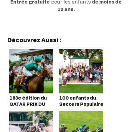
Entrée gratuite
pour les enfants
de moins de
12 ans.
Découvrez Aussi :
183e édition du
100 enfants du
QATAR PRIX DU
Secours Populaire
JOCKEY CLUB, le 4
au Meeting de
juin à Chantilly
Deauville Barrière