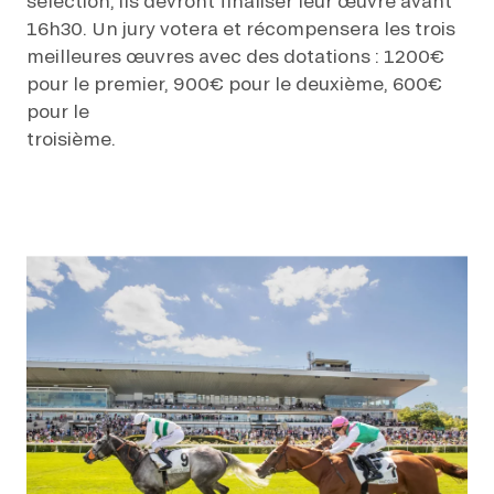
sélection, ils devront finaliser leur œuvre avant
EVÉNEMENTS D'ENTREPRISE
EVÉNEMENTS D'ENTREPRISE
16h30. Un jury votera et récompensera les trois
meilleures œuvres avec des dotations : 1200€
TOUTES NOS EXPERIENCES
pour le premier, 900€ pour le deuxième, 600€
pour le
Accès rapide
troisième.
INFORMATIONS PRATIQUES
RESTAURATION
BTOB – ENTREPRISES
DRESS CODE