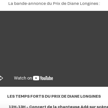
La bande-annonce du Prix de Diane Longines :
LES TEMPS FORTS DU PRIX DE DIANE LONGINES
12H-13H
–
Concert de la chanteuse Adé sur scèn