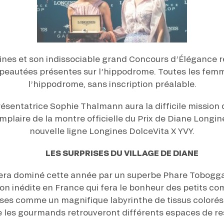
gines et son indissociable grand Concours d’Élégance
eautées présentes sur l’hippodrome. Toutes les femm
l’hippodrome, sans inscription préalable.
résentatrice Sophie Thalmann aura la difficile mission 
mplaire de la montre officielle du Prix de Diane Longine
nouvelle ligne Longines DolceVita X YVY.
LES SURPRISES DU VILLAGE DE DIANE
 sera dominé cette année par un superbe Phare Tobogga
ion inédite en France qui fera le bonheur des petits c
rises comme un magnifique labyrinthe de tissus colorés
e les gourmands retrouveront différents espaces de re