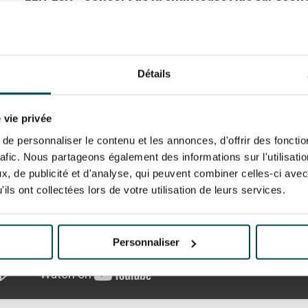
 de Diane Longines sont toujours lancées en musique par
artiste Adé qui se produira sur la grande scène installé
2H00. (L’accès au concert est inclus dans le billet d’en
Détails
 vie privée
e personnaliser le contenu et les annonces, d'offrir des fonctio
rafic. Nous partageons également des informations sur l'utilisati
, de publicité et d'analyse, qui peuvent combiner celles-ci avec
ils ont collectées lors de votre utilisation de leurs services.
Personnaliser