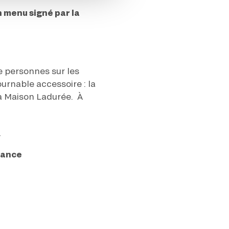
 menu signé par la
e personnes sur les
rnable accessoire : la
la Maison Ladurée. À
I
gance