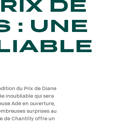
RIX DE
 : UNE
LIABLE
dition du Prix de Diane
e inoubliable qui sera
euse Adé en ouverture,
nombreuses surprises au
e de Chantilly offre un