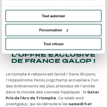
Accueil
Toutes les actualités
univers-
services.
hippique
J-30 avant le Qatar Prix de l’Arc de
Triomphe : Vivez l’événement au plus près avec
l'offre exclusive de France Galop !
Tout autoriser
J-30 AVANT LE QATAR
PRIX DE L’ARC DE
Personnaliser
TRIOMPHE : VIVEZ
L’ÉVÉNEMENT AU
Tout refuser
PLUS PRÈS AVEC
L'OFFRE EXCLUSIVE
DE FRANCE GALOP !
Le compte à rebours est lancé ! Dans 30 jours,
l’Hippodrome ParisLongchamp accueillera l’un
des événements les plus attendus de l’année
dans le monde des courses hippiques : le
Qatar
Prix de l’Arc de Triomphe
. Ce week-end
prestigieux, qui se déroulera les
samedi 5 et