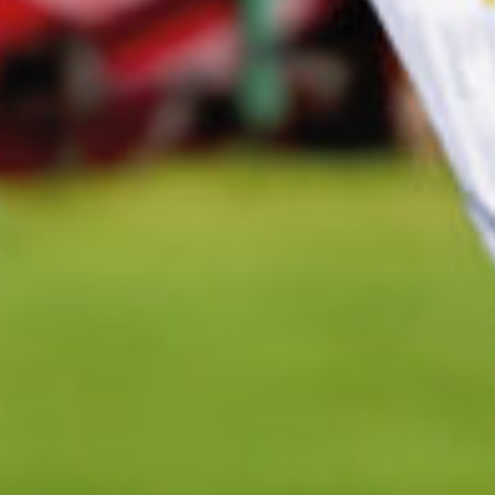
GRAND PRIX DE SAINT-CLOUD
JEUXDI BY PARISLONGCHAMP
JEUXDI BY PARISLONGCHAMP
LA GARDEN PARTY - CYGAMES GRAND PRIX DE PARIS -
14 JUILLET
LA GARDEN PARTY - CYGAMES GRAND PRIX DE PARIS -
14 JUILLET
TOUS NOS ÉVÉNEMENTS
OFFRES, PASS & ABONNEMENTS
ABONNEMENTS ANNUELS
ABONNEMENTS ANNUELS
JOURS DE COURSES
JOURS DE COURSES
PARKING
PARKING