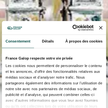
EVÉNEMENTS D'ENTREPRISE
EVÉNEMENTS D'ENTREPRISE
TOUTES NOS EXPERIENCES
Accès rapide
INFORMATIONS PRATIQUES
Consentement
Détails
À propos des cookies
RESTAURATION
France Galop respecte votre vie privée
BTOB – ENTREPRISES
Les cookies nous permettent de personnaliser le contenu
et les annonces, d'offrir des fonctionnalités relatives aux
DRESS CODE
médias sociaux et d'analyser notre trafic. Nous
partageons également des informations sur l'utilisation de
notre site avec nos partenaires de médias sociaux, de
publicité et d'analyse, qui peuvent combiner celles-ci
avec d'autres informations que vous leur avez fournies
ou qu'ils ont collectées lors de votre utilisation de leurs