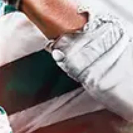
GRAND PRIX DE SAINT-CLOUD
JEUXDI BY PARISLONGCHAMP
JEUXDI BY PARISLONGCHAMP
LA GARDEN PARTY - CYGAMES GRAND PRIX DE PARIS -
14 JUILLET
LA GARDEN PARTY - CYGAMES GRAND PRIX DE PARIS -
14 JUILLET
TOUS NOS ÉVÉNEMENTS
OFFRES, PASS & ABONNEMENTS
ABONNEMENTS ANNUELS
ABONNEMENTS ANNUELS
JOURS DE COURSES
JOURS DE COURSES
PARKING
PARKING