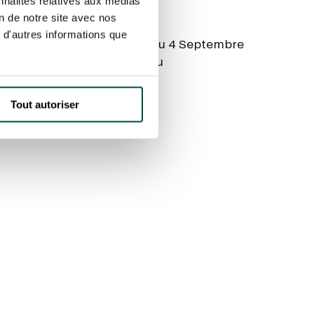
nnalités relatives aux médias
périphérique SUD
on de notre site avec nos
aint-Cloud
 d'autres informations que
e de la Reine, puis le Quai du 4 Septembre
s par l’Allée du Bord de l’Eau
Tout autoriser
de 7h00 à 17h30 :