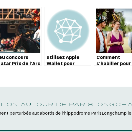
eu concours
utilisez Apple
Comment
atar Prix de l’Arc
Wallet pour
s’habiller pour 
e Triomphe
accéder aux
Prix de Diane
hippodromes de
Longines ?
France Galop
TION AUTOUR DE PARISLONGCHA
tement perturbée aux abords de l’hippodrome ParisLongchamp le 