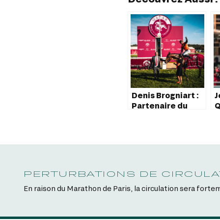
Denis Brogniart :
J
Partenaire du
Q
Qatar Prix de l’Arc
d
de Triomphe 2024
PERTURBATIONS DE CIRCULA
En raison du Marathon de Paris, la circulation sera for