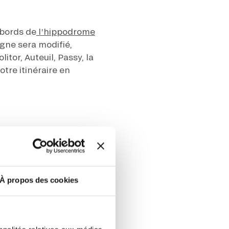
r fréquence. Je pourrai le retirer à
abords de
l’hippodrome
S’ABONNER
etter ainsi que des informations
ans la newsletter.
En savoir plus
sur
ogne sera modifié,
tor, Auteuil, Passy, la
tre itinéraire en
DRESS CODE
À propos des cookies
ent