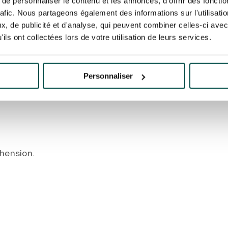
e personnaliser le contenu et les annonces, d'offrir des fonctio
rafic. Nous partageons également des informations sur l'utilisati
Sortie Porte de S
, de publicité et d'analyse, qui peuvent combiner celles-ci avec
e changement prévu sur ce
Emprunter la Rout
ils ont collectées lors de votre utilisation de leurs services.
Rejoindre les quai
Personnaliser
 bretelles du périphérique (intérieur et extérieur) 
hension.