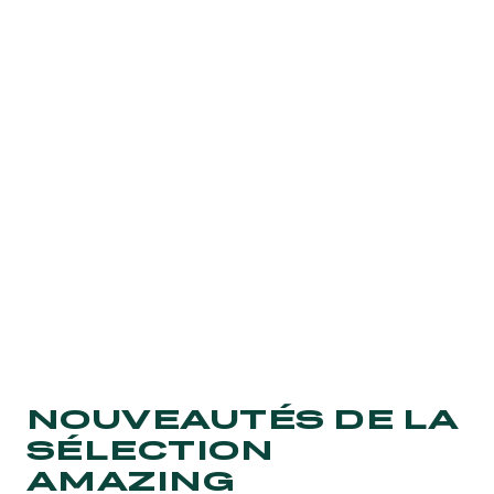
l’élégance au
Prix de Diane Longines
à
l’Hippodrome de Chantilly en juin, un cocktail
déjeunatoire dans un salon raffiné lors du
spectaculaire
Grand Steeple-Chase de Paris à
Auteuil
en mai, ou encore un repas
gastronomique avec une vue imprenable à
ParisLongchamp en octobre lors du Qatar Prix
de l’Arc de Triomphe. Ces formules combinent
sport
, glamour, gastronomie,
fêtes
et émotions à
partager.
NOUVEAUTÉS DE LA
SÉLECTION
AMAZING