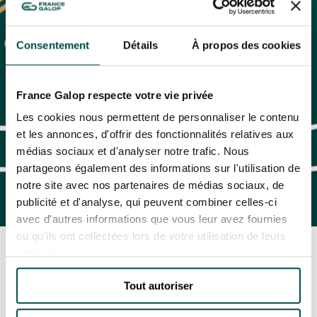
Consentement
Détails
À propos des cookies
France Galop respecte votre vie privée
Les cookies nous permettent de personnaliser le contenu
et les annonces, d'offrir des fonctionnalités relatives aux
médias sociaux et d'analyser notre trafic. Nous
partageons également des informations sur l'utilisation de
notre site avec nos partenaires de médias sociaux, de
publicité et d'analyse, qui peuvent combiner celles-ci
avec d'autres informations que vous leur avez fournies
ou qu'ils ont collectées lors de votre utilisation de leurs
Accueil
Toutes les actualités
autre
services.
Amazing Christmas : Des Expériences VIP
Inoubliables Sous le Sapin de France Galop
Live
Tout autoriser
AMAZING CHRISTMAS