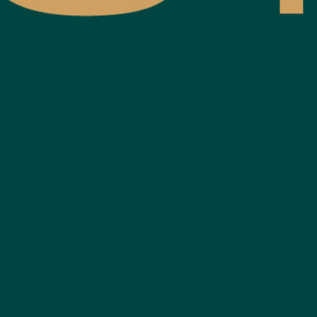
EVÉNEMENTS D'ENTREPRISE
EVÉNEMENTS D'ENTREPRISE
TOUTES NOS EXPERIENCES
Accès rapide
INFORMATIONS PRATIQUES
RESTAURATION
BTOB – ENTREPRISES
DRESS CODE