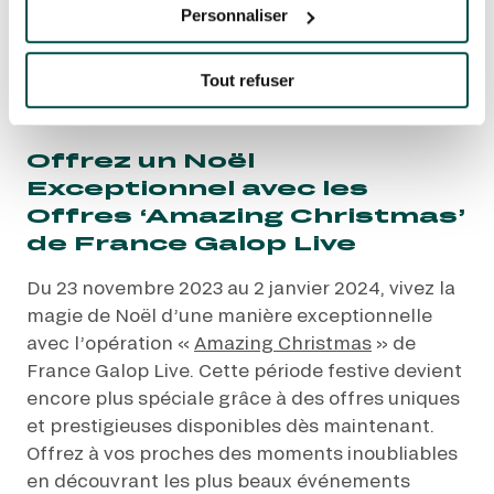
: DES EXPÉRIENCES
Personnaliser
VIP INOUBLIABLES
SOUS LE SAPIN DE
Tout refuser
FRANCE GALOP LIVE
Offrez un Noël
Exceptionnel avec les
Offres ‘Amazing Christmas’
de France Galop Live
Du 23 novembre 2023 au 2 janvier 2024, vivez la
magie de Noël d’une manière exceptionnelle
avec l’opération «
Amazing Christmas
» de
France Galop Live. Cette période festive devient
encore plus spéciale grâce à des offres uniques
et prestigieuses disponibles dès maintenant.
Offrez à vos proches des moments inoubliables
en découvrant les plus beaux événements