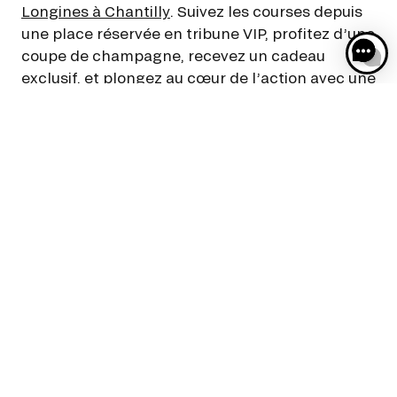
Longines à Chantilly
. Suivez les courses depuis
une place réservée en tribune VIP, profitez d’une
coupe de champagne, recevez un cadeau
exclusif, et plongez au cœur de l’action avec une
visite guidée de l’hippodrome.
Un Déjeuner Convivial au
Bistro Triomphe, au Cœur
de l’Ambiance du Qatar Prix
de l’Arc de Triomphe :
Découvrez le Bistro Triomphe, un restaurant
éphémère au décor bohème et esthétique, créé
spécialement pour le week-end du Qatar Prix de
l’Arc de Triomphe. Profitez d’une carte terroir et
raffinée, associée à un accès à la « Pelouse de