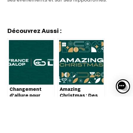
Découvrez Aussi :
Changement
Amazing
d’allure pour
Christmas : Des
France Galop
Expériences VIP
Inoubliables Sous
le Sapin de
France Galop Live