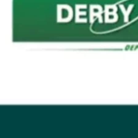
GRAND PRIX DE SAINT-CLOUD
JEUXDI BY PARISLONGCHAMP
JEUXDI BY PARISLONGCHAMP
LA GARDEN PARTY - CYGAMES GRAND PRIX DE PARIS -
14 JUILLET
LA GARDEN PARTY - CYGAMES GRAND PRIX DE PARIS -
14 JUILLET
TOUS NOS ÉVÉNEMENTS
OFFRES, PASS & ABONNEMENTS
ABONNEMENTS ANNUELS
ABONNEMENTS ANNUELS
JOURS DE COURSES
JOURS DE COURSES
PARKING
PARKING