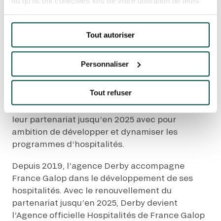
EVÉNEMENTS D'ENTREPRISE
ou qu'ils ont collectées lors de votre utilisation de leurs
Accueil
Toutes les actualités
autre
EVÉNEMENTS D'ENTREPRISE
services.
Renouvellement du partenariat France Galop
avec l'Agence Derby
TOUTES NOS EXPERIENCES
Tout autoriser
RENOUVELLEMENT
DU PARTENARIAT
Accès rapide
Personnaliser
FRANCE GALOP AVEC
INFORMATIONS PRATIQUES
L'AGENCE DERBY
Tout refuser
RESTAURATION
France Galop et l’agence Derby renouvellent
leur partenariat jusqu’en 2025 avec pour
BTOB – ENTREPRISES
ambition de développer et dynamiser les
programmes d’hospitalités.
DRESS CODE
Depuis 2019, l’agence Derby accompagne
France Galop dans le développement de ses
hospitalités. Avec le renouvellement du
partenariat jusqu’en 2025, Derby devient
l’Agence officielle Hospitalités de France Galop