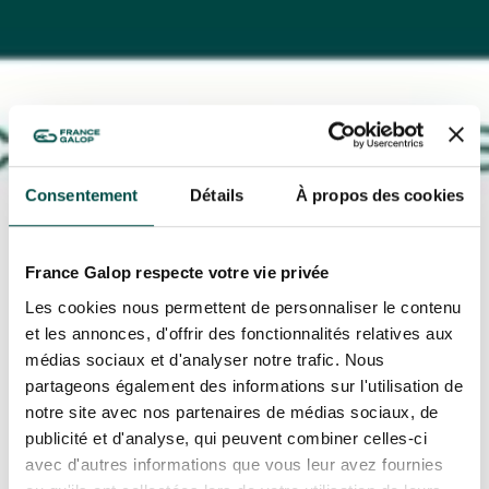
NOS EXPÉRIENCES
EN FAMILLE
Consentement
Détails
À propos des cookies
EN FAMILLE
ENTRE AMIS
ENTRE AMIS
France Galop respecte votre vie privée
Les cookies nous permettent de personnaliser le contenu
POUR LE SPORT
POUR LE SPORT
et les annonces, d'offrir des fonctionnalités relatives aux
médias sociaux et d'analyser notre trafic. Nous
POUR FAIRE LA FÊTE
partageons également des informations sur l'utilisation de
POUR FAIRE LA FÊTE
notre site avec nos partenaires de médias sociaux, de
EN COUPLE
publicité et d'analyse, qui peuvent combiner celles-ci
EN COUPLE
avec d'autres informations que vous leur avez fournies