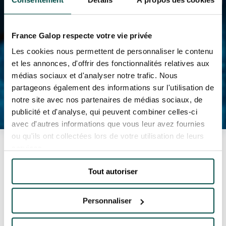
France Galop respecte votre vie privée
Les cookies nous permettent de personnaliser le contenu
et les annonces, d'offrir des fonctionnalités relatives aux
médias sociaux et d'analyser notre trafic. Nous
partageons également des informations sur l'utilisation de
notre site avec nos partenaires de médias sociaux, de
publicité et d'analyse, qui peuvent combiner celles-ci
avec d'autres informations que vous leur avez fournies
ou qu'ils ont collectées lors de votre utilisation de leurs
Accueil
Toutes les actualités
amis
services.
Anniversaire : les expériences insolites à offrir
à Paris
Tout autoriser
ANNIVERSAIRE : LES
EXPÉRIENCES
Personnaliser
INSOLITES À OFFRIR À
PARIS