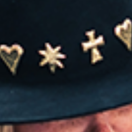
GRAND PRIX DE SAINT-CLOUD
JEUXDI BY PARISLONGCHAMP
JEUXDI BY PARISLONGCHAMP
LA GARDEN PARTY - CYGAMES GRAND PRIX DE PARIS -
14 JUILLET
LA GARDEN PARTY - CYGAMES GRAND PRIX DE PARIS -
14 JUILLET
TOUS NOS ÉVÉNEMENTS
OFFRES, PASS & ABONNEMENTS
ABONNEMENTS ANNUELS
ABONNEMENTS ANNUELS
JOURS DE COURSES
JOURS DE COURSES
PARKING
PARKING