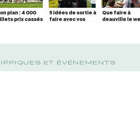
on plan : 4 000
5 idées de sortie à
Que faire à
illets prix cassés
faire avec vos
deauville le w
our le Prix de
enfants en Île de
end
iane Longines !
France
HIPPIQUES ET ÉVÉNEMENTS