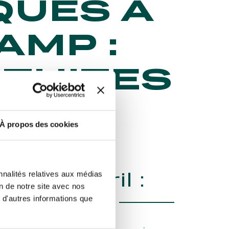
QUES À
AMP :
ATUITES
 !
À propos des cookies
e 9 avril :
nnalités relatives aux médias
on de notre site avec nos
l Pâques
 d'autres informations que