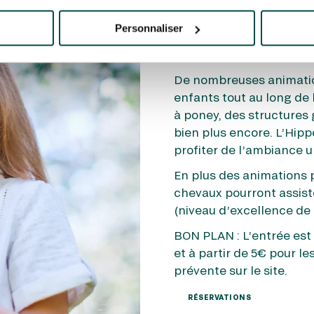
Le dimanche 9 avril, l
journée de courses plac
Personnaliser
Pâques. Les enfants pré
chocolat gratuitement.
De nombreuses animatio
enfants tout au long de 
à poney, des structures g
bien plus encore. L’Hipp
profiter de l’ambiance 
En plus des animations 
chevaux pourront assiste
(niveau d’excellence de 
BON PLAN : L’entrée est
et à partir de 5€ pour le
prévente sur le site.
RÉSERVATIONS