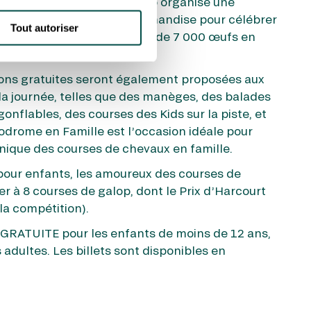
’Hippodrome ParisLongchamp organise une
ée sous le signe de la gourmandise pour célébrer
Tout autoriser
sents se verront offrir près de 7 000 œufs en
ns gratuites seront également proposées aux
la journée, telles que des manèges, des balades
onflables, des courses des Kids sur la piste, et
odrome en Famille est l’occasion idéale pour
unique des courses de chevaux en famille.
pour enfants, les amoureux des courses de
r à 8 courses de galop, dont le Prix d’Harcourt
la compétition).
 GRATUITE pour les enfants de moins de 12 ans,
s adultes. Les billets sont disponibles en