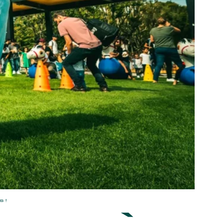
etter ainsi que des informations
ans la newsletter.
En savoir plus
sur
S’ABONNER
DRESS CODE
 !