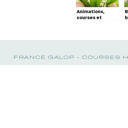
Animations,
B
courses et
b
muguet gratuits à
p
Saint-Cloud le 1er
D
mai
FRANCE GALOP - COURSES 