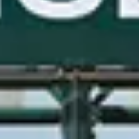
GRAND PRIX DE SAINT-CLOUD
JEUXDI BY PARISLONGCHAMP
JEUXDI BY PARISLONGCHAMP
LA GARDEN PARTY - CYGAMES GRAND PRIX DE PARIS -
14 JUILLET
LA GARDEN PARTY - CYGAMES GRAND PRIX DE PARIS -
14 JUILLET
TOUS NOS ÉVÉNEMENTS
OFFRES, PASS & ABONNEMENTS
ABONNEMENTS ANNUELS
ABONNEMENTS ANNUELS
JOURS DE COURSES
JOURS DE COURSES
PARKING
PARKING