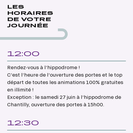
immersive à vivre en famille, au cœur de
LES
HORAIRES
l’hippodrome de Chantilly.
DE VOTRE
JOURNÉE
12:00
Rendez-vous à l’hippodrome !
C’est l’heure de l’ouverture des portes et le top
départ de toutes les animations 100% gratuites
en illimité !
Exception : le samedi 27 juin à l’hippodrome de
Chantilly, ouverture des portes à 15h00.
12:30