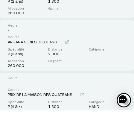
P (2 ans)
1.300
260.000
-
ARQANA SERIES DES 3 ANS
P (3 ans)
2.000
260.000
-
PRIX DE LA MAISON DES QUATRANS
P (4 & +)
1.300
HAND.
19.200