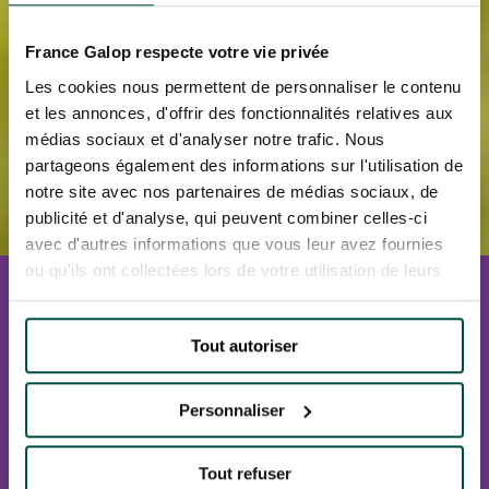
France Galop respecte votre vie privée
Les cookies nous permettent de personnaliser le contenu
et les annonces, d'offrir des fonctionnalités relatives aux
médias sociaux et d'analyser notre trafic. Nous
partageons également des informations sur l'utilisation de
notre site avec nos partenaires de médias sociaux, de
publicité et d'analyse, qui peuvent combiner celles-ci
avec d'autres informations que vous leur avez fournies
ou qu'ils ont collectées lors de votre utilisation de leurs
L'HIPPODROME EN FAMILLE
services.
Du 5 avril au 25 octobre 2026
Hippodromes de PARISLONGCHAMP -
SAINT⁃CLOUD - CHANTILLY - DEAUVILLE-LA
Tout autoriser
TOUQUES
Personnaliser
JE RÉSERVE
Tout refuser