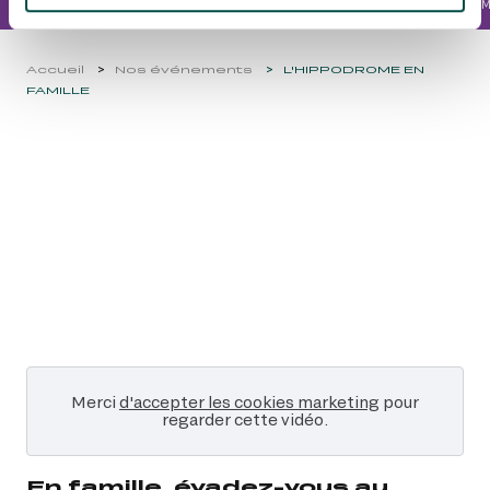
OFFRES BILLETTERIE
ANIMATIONS GRATUITES
HORAIRES
PROGRAMM
JE RÉSERVE
Accueil
Nos événements
L'HIPPODROME EN
FAMILLE
Merci
d'accepter les cookies marketing
pour
regarder cette vidéo.
En famille, évadez-vous au