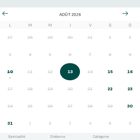
AOÛT 2026
L
M
M
J
V
S
D
27
28
29
30
31
1
2
3
4
5
6
7
8
9
-
10
11
12
13
14
15
16
ARQANA SERIES DES POULICHES
P (2 ans)
1.400
17
18
19
20
21
22
23
160.000
24
25
26
27
28
29
30
-
31
1
2
3
4
5
6
ARQANA SERIES - CRITERIUM D'ETE