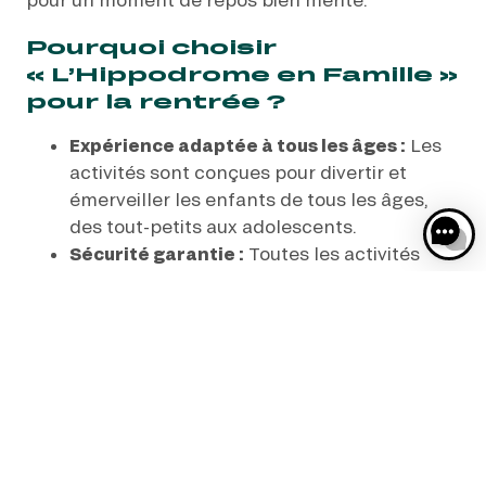
Pourquoi choisir
« L’Hippodrome en Famille »
pour la rentrée ?
Expérience adaptée à tous les âges :
Les
activités sont conçues pour divertir et
émerveiller les enfants de tous les âges,
des tout-petits aux adolescents.
Sécurité garantie :
Toutes les activités
sont supervisées par des professionnels
qualifiés pour garantir la sécurité de toute
la famille.
Apprentissage ludique :
Profitez d’une
occasion unique d’apprendre en s’amusant
en découvrant l’univers fascinant des
courses hippiques.
Moments de partage :
Partagez des