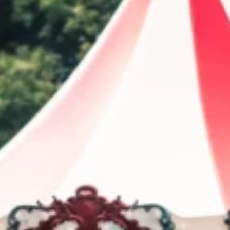
GRAND PRIX DE SAINT-CLOUD
JEUXDI BY PARISLONGCHAMP
JEUXDI BY PARISLONGCHAMP
LA GARDEN PARTY - CYGAMES GRAND PRIX DE PARIS -
14 JUILLET
LA GARDEN PARTY - CYGAMES GRAND PRIX DE PARIS -
14 JUILLET
TOUS NOS ÉVÉNEMENTS
OFFRES, PASS & ABONNEMENTS
ABONNEMENTS ANNUELS
ABONNEMENTS ANNUELS
JOURS DE COURSES
JOURS DE COURSES
PARKING
PARKING