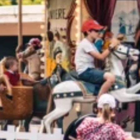
EVÉNEMENTS D'ENTREPRISE
EVÉNEMENTS D'ENTREPRISE
TOUTES NOS EXPERIENCES
Accès rapide
INFORMATIONS PRATIQUES
RESTAURATION
BTOB – ENTREPRISES
DRESS CODE