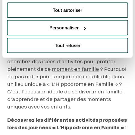
rentrée
Tout autoriser
IDÉES D'ACTIVITÉS À
FAIRE AVEC VOS
Personnaliser
ENFANTS À LA
RENTRÉE
Tout refuser
La rentrée scolaire est imminente, et vous
cherchez des idées d’activités pour profiter
pleinement de ce
moment en famille
? Pourquoi
ne pas opter pour une journée inoubliable dans
un lieu unique à « L’Hippodrome en Famille » ?
C’est l’occasion idéale de se divertir en famille,
d’apprendre et de partager des moments
uniques avec vos enfants.
Découvrez les différentes activités proposées
lors des journées « L’Hippodrome en Famille » :