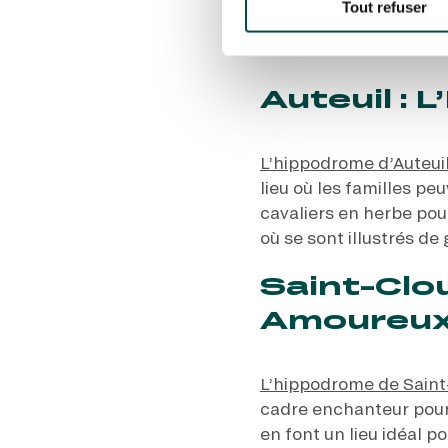
Tout refuser
cadre paisible, le tou
conviviale de ce lieu c
Auteuil :
L’hippodrome d’Auteui
lieu où les familles p
cavaliers en herbe pou
où se sont illustrés d
Saint-Clo
Amoureux 
L’hippodrome de Saint
cadre enchanteur pour 
en font un lieu idéal 