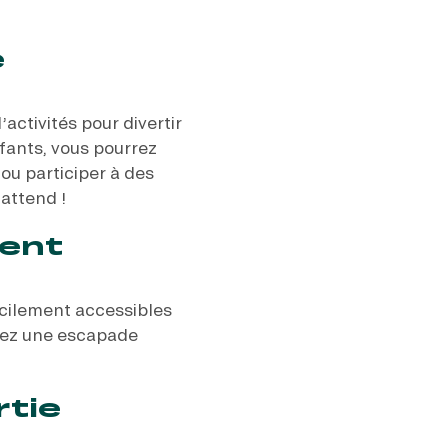
e
activités pour divertir
nfants, vous pourrez
 ou participer à des
attend !
ment
acilement accessibles
frez une escapade
rtie