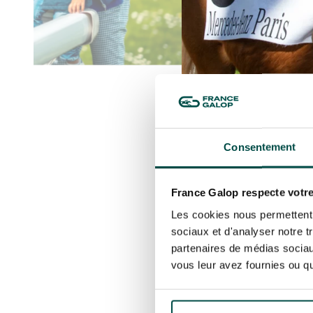
Consentement
France Galop respecte votre
Les cookies nous permettent d
ParisLong
sociaux et d'analyser notre t
Sport
partenaires de médias sociaux
vous leur avez fournies ou qu'
Niché dans le bois de
mêlent élégance et cou