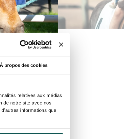
À propos des cookies
nnalités relatives aux médias
ure et de
on de notre site avec nos
 d'autres informations que
u emblématique où se
e la nature, dans un