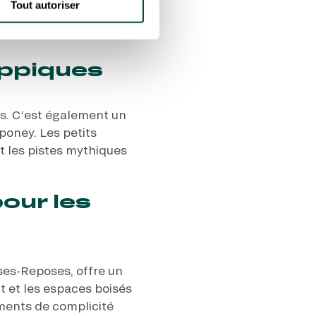
Tout autoriser
uire par l’ambiance
s mémorables.
ippiques
s. C’est également un
poney. Les petits
t les pistes mythiques
our les
sses-Reposes, offre un
t et les espaces boisés
oments de complicité