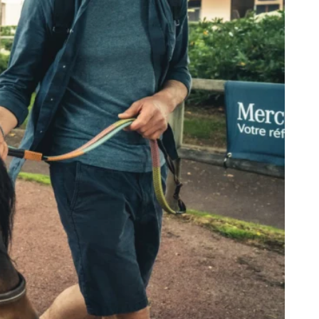
etter ainsi que des informations
ans la newsletter.
En savoir plus
sur
S’ABONNER
DRESS CODE