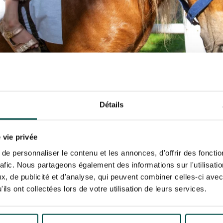
Détails
 vie privée
e personnaliser le contenu et les annonces, d'offrir des fonctio
champ : Un Écrin de Nat
rafic. Nous partageons également des informations sur l'utilisati
, de publicité et d'analyse, qui peuvent combiner celles-ci avec
ils ont collectées lors de votre utilisation de leurs services.
 Boulogne,
l’hippodrome de ParisLongchamp
est un lie
rses hippiques. Profitez de balades à poney au cœur d