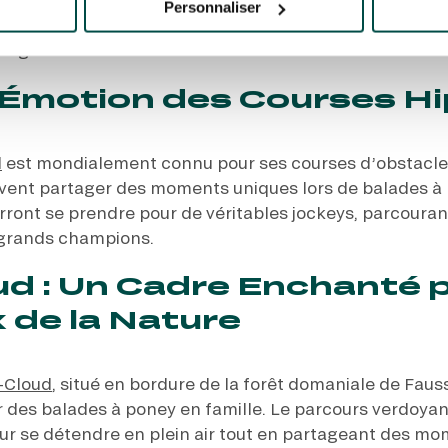
Personnaliser
t à quelques minutes du cœur de Paris. Laissez-vous séd
hargé d’histoire et offrez à votre famille des souvenir
 L’Émotion des Courses H
l
est mondialement connu pour ses courses d’obstacle
euvent partager des moments uniques lors de balades à 
rront se prendre pour de véritables jockeys, parcouran
e grands champions.
ud : Un Cadre Enchanté p
de la Nature
-Cloud
, situé en bordure de la forêt domaniale de Fau
des balades à poney en famille. Le parcours verdoyan
pour se détendre en plein air tout en partageant des m