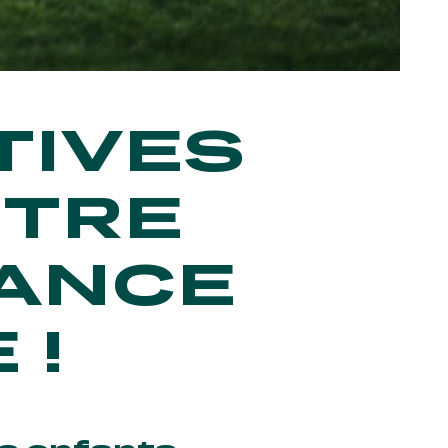
TIVES
OTRE
RANCE
 !