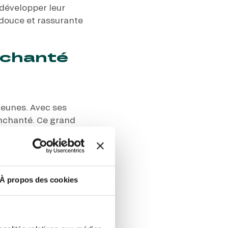
 développer leur
 douce et rassurante
nchanté
jeunes. Avec ses
nchanté. Ce grand
ers. Ils pourront
és, et se laisser
 enfants de tous âges,
ble pour les
sorties en
À propos des cookies
 des