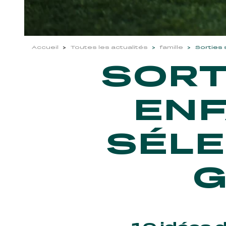
Accueil
Toutes les actualités
famille
Sorties 
SORT
ENF
SÉLE
G