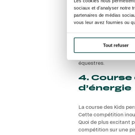
Les cookies nous permettent d
sociaux et d'analyser notre t
partenaires de médias sociaux
Pour rendre la journé
vous leur avez fournies ou qu'
d’accompagner les joc
petits de côtoyer de p
de ressentir l’efferve
Tout refuser
intérêt pour le sport h
expérience enrichissan
équestres.
4. Course 
d’énergie
La course des Kids per
Cette compétition inou
Quoi de plus excitant p
compétition sur une pis