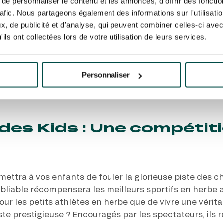
e personnaliser le contenu et les annonces, d'offrir des fonctio
rafic. Nous partageons également des informations sur l'utilisati
, de publicité et d'analyse, qui peuvent combiner celles-ci avec
e à l’hippodrome encore plus mémorable, vos enfants a
ils ont collectées lors de votre utilisation de leurs services.
keys dans le rond de présentation. Cette expérience u
rès les champions de l’hippodrome, de découvrir leur u
scence des encouragements des spectateurs. Cette acti
Personnaliser
ippique et éveille leur curiosité envers l’univers des c
te qui peut susciter des vocations chez les plus jeune
des Kids : Une compétiti
mettra à vos enfants de fouler la glorieuse piste des c
bliable récompensera les meilleurs sportifs en herbe a
our les petits athlètes en herbe que de vivre une vérit
te prestigieuse ? Encouragés par les spectateurs, ils 