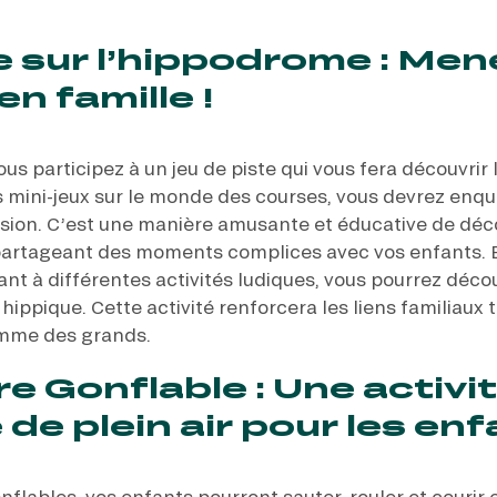
e sur l’hippodrome : Men
en famille !
ous participez à un jeu de piste qui vous fera découvrir 
 mini-jeux sur le monde des courses, vous devrez enqu
sion. C’est une manière amusante et éducative de déco
partageant des moments complices avec vos enfants. E
ant à différentes activités ludiques, vous pourrez déco
ippique. Cette activité renforcera les liens familiaux t
omme des grands.
re Gonflable : Une activi
e plein air pour les enf
flables, vos enfants pourront sauter, rouler et courir e