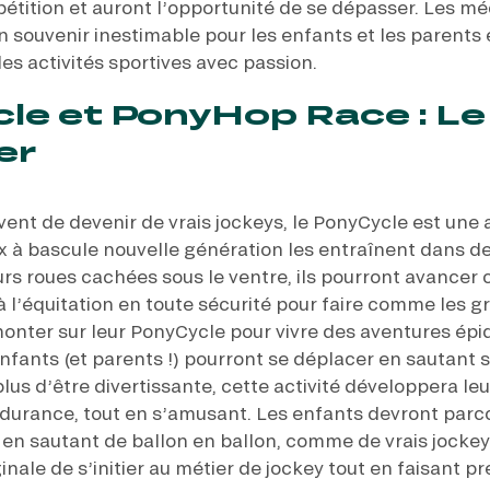
étition et auront l’opportunité de se dépasser. Les méd
 souvenir inestimable pour les enfants et les parents 
es activités sportives avec passion.
le et PonyHop Race : Le 
er
vent de devenir de vrais jockeys, le PonyCycle est une a
 à bascule nouvelle génération les entraînent dans de
rs roues cachées sous le ventre, ils pourront avancer 
 à l’équitation en toute sécurité pour faire comme les 
monter sur leur PonyCycle pour vivre des aventures ép
enfants (et parents !) pourront se déplacer en sautant 
us d’être divertissante, cette activité développera leur
ndurance, tout en s’amusant. Les enfants devront parcou
 en sautant de ballon en ballon, comme de vrais jockey
inale de s’initier au métier de jockey tout en faisant pr