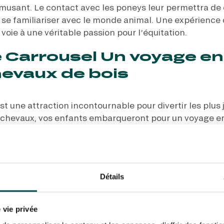
’amusant. Le contact avec les poneys leur permettra de
 se familiariser avec le monde animal. Une expérience
 voie à une véritable passion pour l’équitation.
 Carrousel Un voyage e
hevaux de bois
t une attraction incontournable pour divertir les plus 
chevaux, vos enfants embarqueront pour un voyage e
aines offre une expérience unique à vos petits aventuri
référée parmi les chevaux de bois magnifiquement décor
entraînante. Les manèges carrousels sont adaptés aux
leurs parents, ce qui en fait une activité incontourna
Détails
ippodromes parisiens.
avec les Jockeys : Proche
 vie privée
 de l’hippodrome