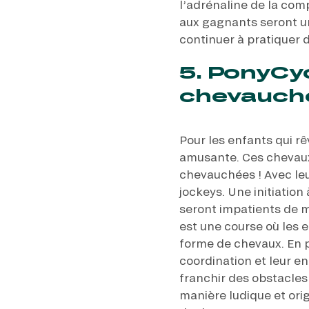
l’adrénaline de la comp
aux gagnants seront un
continuer à pratiquer d
5. PonyCyc
chevauch
Pour les enfants qui rê
amusante. Ces chevaux
chevauchées ! Avec leu
jockeys. Une initiation
seront impatients de 
est une course où les 
forme de chevaux. En pl
coordination et leur e
franchir des obstacles
manière ludique et orig