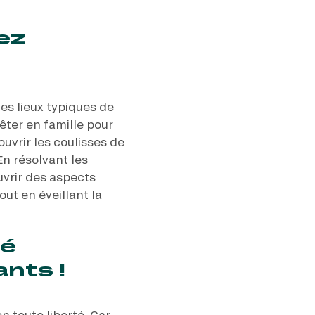
ez
les lieux typiques de
êter en famille pour
uvrir les coulisses de
n résolvant les
uvrir des aspects
out en éveillant la
té
ants !
n toute liberté. Car