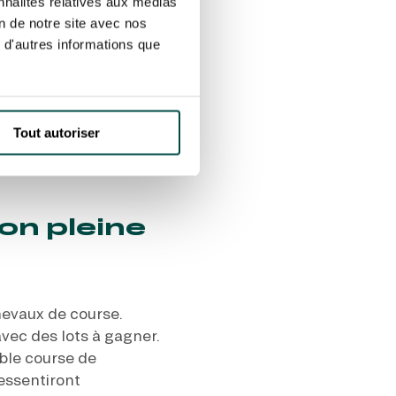
nnalités relatives aux médias
on de notre site avec nos
 d'autres informations que
uront la chance
nique permet à vos
nivers passionnant et
vité renforce leur
Tout autoriser
ourses de chevaux. Une
s passionnés de sports
on pleine
hevaux de course.
vec des lots à gagner.
able course de
ressentiront