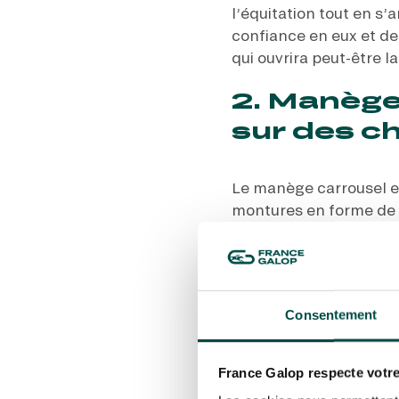
l’équitation tout en s
confiance en eux et de
qui ouvrira peut-être la
2. Manège
sur des c
Le manège carrousel es
montures en forme de 
classique des fêtes for
choisir leur monture p
porter par la musique 
accompagnés ou non de 
Consentement
famille
dans l’un des h
3. Défilé 
France Galop respecte votre
champions