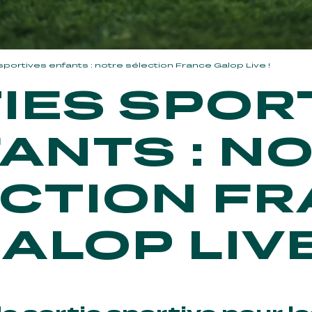
sportives enfants : notre sélection France Galop Live !
IES SPOR
ANTS : N
CTION F
ALOP LIVE