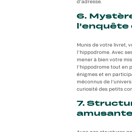
d’adresse.
6. Mystèr
l’enquête 
Munis de votre livret, v
l’hippodrome. Avec ses
mener à bien votre mis
l’hippodrome tout en 
énigmes et en particip
méconnus de l’univers h
curiosité des petits c
7. Structu
amusante d
Avec nos structures gon