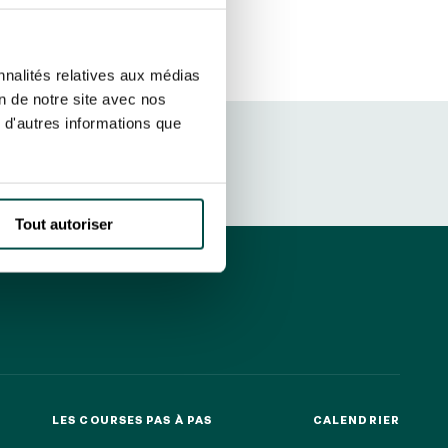
r fréquence. Je pourrai le retirer à
S’ABONNER
etter ainsi que des informations
nnalités relatives aux médias
ans la newsletter.
En savoir plus
sur
on de notre site avec nos
 d'autres informations que
DRESS CODE
Tout autoriser
LES COURSES PAS À PAS
CALENDRIER
LES COURSES PAS À PAS
CALENDRIER