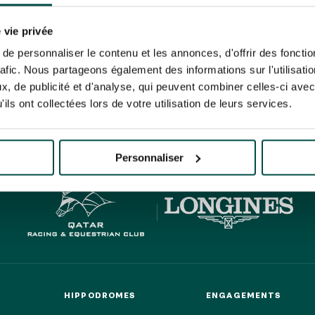
N PARTY - CYGAMES GRAND
ARIS - 14 JUILLET
re un pixel de suivi des ouvertures des mails et d'adaptation de leur contenu et de leu
N PARTY - CYGAMES GRAND
er le suivi de mes e-mails".
 vie privée
ARIS - 14 JUILLET
risez France Galop à stocker et traiter votre adresse mail pour vous envoyer ses newsl
e personnaliser le contenu et les annonces, d'offrir des fonctio
rez à tout moment vous désabonner en utilisant le lien de désabonnement intégré d
rafic. Nous partageons également des informations sur l'utilisati
its
.
, de publicité et d'analyse, qui peuvent combiner celles-ci avec
ils ont collectées lors de votre utilisation de leurs services.
HIPPIQUES ET ÉVÉNEMENTS
URATION
BTOB – ENTREPRISES
Personnaliser
HIPPODROMES
ENGAGEMENTS
HIPPODROMES
ENGAGEMENTS