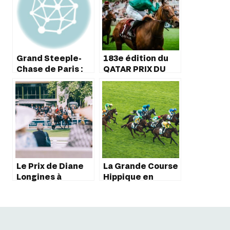
Grand Steeple-
183e édition du
Chase de Paris :
QATAR PRIX DU
les défis de
JOCKEY CLUB, le 4
l’édition 2023
juin à Chantilly
Le Prix de Diane
La Grande Course
Longines à
Hippique en
l’honneur sur TF1
France : Un
Événement
Incontournable