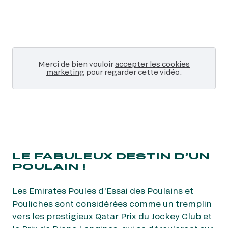
NOS EXPÉRIENCES
Merci de bien vouloir
accepter les cookies
marketing
pour regarder cette vidéo.
EN FAMILLE
EN FAMILLE
ENTRE AMIS
ENTRE AMIS
POUR LE SPORT
POUR LE SPORT
LE FABULEUX DESTIN D’UN
POULAIN !
POUR FAIRE LA FÊTE
POUR FAIRE LA FÊTE
Les Emirates Poules d’Essai des Poulains et
EN COUPLE
Pouliches sont considérées comme un tremplin
EN COUPLE
vers les prestigieux Qatar Prix du Jockey Club et