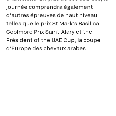
GRAND PRIX DE SAINT-CLOUD
journée comprendra également
JEUXDI BY PARISLONGCHAMP
d’autres épreuves de haut niveau
JEUXDI BY PARISLONGCHAMP
telles que le prix St Mark’s Basilica
LA GARDEN PARTY - CYGAMES GRAND PRIX DE PARIS -
14 JUILLET
Coolmore Prix Saint-Alary et the
LA GARDEN PARTY - CYGAMES GRAND PRIX DE PARIS -
14 JUILLET
Président of the UAE Cup, la coupe
TOUS NOS ÉVÉNEMENTS
d’Europe des chevaux arabes.
OFFRES, PASS & ABONNEMENTS
ABONNEMENTS ANNUELS
ABONNEMENTS ANNUELS
JOURS DE COURSES
JOURS DE COURSES
PARKING
PARKING