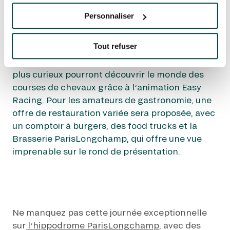
évènementiel de l’Hippodrome en Famille, avec
Personnaliser
une variété d’animations gratuites pour les
enfants, comme des balades à poney, un
Tout refuser
manège carrousel, une structure gonflable et
même une « course des kids » sur la piste. Les
plus curieux pourront découvrir le monde des
courses de chevaux grâce à l’animation Easy
Racing. Pour les amateurs de gastronomie, une
offre de restauration variée sera proposée, avec
un comptoir à burgers, des food trucks et la
Brasserie ParisLongchamp, qui offre une vue
imprenable sur le rond de présentation.
Ne manquez pas cette journée exceptionnelle
sur
l’hippodrome ParisLongchamp
, avec des