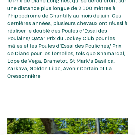
EVÉNEMENTS D'ENTREPRISE
le Prix de Diane Longines, qui se dérouleront sur
EVÉNEMENTS D'ENTREPRISE
une distance plus longue de 2 100 mètres à
l’hippodrome de Chantilly au mois de juin. Ces
TOUTES NOS EXPERIENCES
dernières années, plusieurs chevaux ont réussi à
réaliser le doublé des Poules d’Essai des
Accès rapide
Poulains/ Qatar Prix du Jockey Club pour les
INFORMATIONS PRATIQUES
mâles et les Poules d’Essai des Pouliches/ Prix
de Diane pour les femelles, tels que Shamardal,
Lope de Vega, Brametot, St Mark’s Basilica,
RESTAURATION
Zarkava, Golden Lilac, Avenir Certain et La
Cressonnière.
BTOB – ENTREPRISES
DRESS CODE