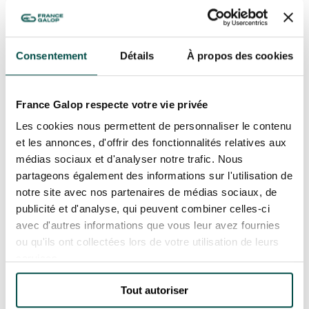
Consentement
Détails
À propos des cookies
France Galop respecte votre vie privée
Les cookies nous permettent de personnaliser le contenu
et les annonces, d'offrir des fonctionnalités relatives aux
médias sociaux et d'analyser notre trafic. Nous
partageons également des informations sur l'utilisation de
notre site avec nos partenaires de médias sociaux, de
publicité et d'analyse, qui peuvent combiner celles-ci
PLEIN D’ANIMATIONS
GRATUITES LORS DE CETTE
avec d'autres informations que vous leur avez fournies
JOURNÉE L’HIPPODROME
ou qu'ils ont collectées lors de votre utilisation de leurs
EN FAMILLE
services.
En plus des courses de haut niveau, les
Tout autoriser
spectateurs pourront profiter du dispositif