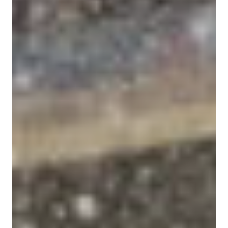
GRAND PRIX DE SAINT-CLOUD
JEUXDI BY PARISLONGCHAMP
JEUXDI BY PARISLONGCHAMP
LA GARDEN PARTY - CYGAMES GRAND PRIX DE PARIS -
14 JUILLET
LA GARDEN PARTY - CYGAMES GRAND PRIX DE PARIS -
14 JUILLET
TOUS NOS ÉVÉNEMENTS
OFFRES, PASS & ABONNEMENTS
ABONNEMENTS ANNUELS
ABONNEMENTS ANNUELS
JOURS DE COURSES
JOURS DE COURSES
PARKING
PARKING