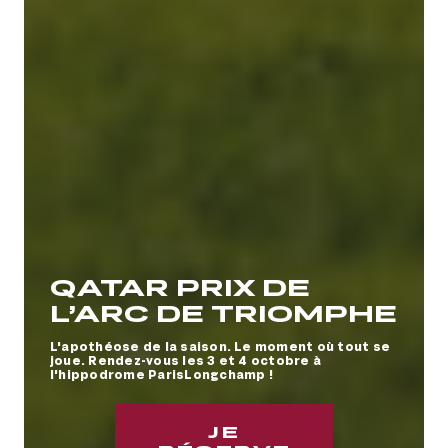
QATAR PRIX DE
L’ARC DE TRIOMPHE
L'apothéose de la saison. Le moment où tout se
joue. Rendez-vous les 3 et 4 octobre à
l'hippodrome ParisLongchamp !
Meeting de
L'HIPPODROME EN
À LA DECOUVERTE
VIVEZ DES
TÉLÉCHARGEZ
LA BOUTIQUE
NOS
TOUS LES JOURS
Deauville Barrière
FAMILLE
DE l'HIPPODROME
EMOTIONS A TOUTE
L'APP OFFICIELLE
OFFICIELLE
ABONNEMENTS
DE COURSES
JE
JE
JE
JE
JE
JE
JE
ALLURE AVEC NOS
FRANCE GALOP
ANNUELS