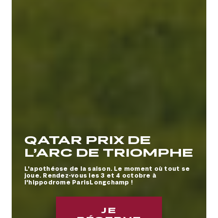
QATAR PRIX DE
L’ARC DE TRIOMPHE
L'apothéose de la saison. Le moment où tout se
joue. Rendez-vous les 3 et 4 octobre à
l'hippodrome ParisLongchamp !
Meeting de
L'HIPPODROME EN
À LA DECOUVERTE
VIVEZ DES
TÉLÉCHARGEZ
LA BOUTIQUE
NOS
TOUS LES JOURS
Deauville Barrière
FAMILLE
DE l'HIPPODROME
EMOTIONS A TOUTE
L'APP OFFICIELLE
OFFICIELLE
ABONNEMENTS
DE COURSES
JE
JE
JE
JE
JE
JE
JE
ALLURE AVEC NOS
FRANCE GALOP
ANNUELS