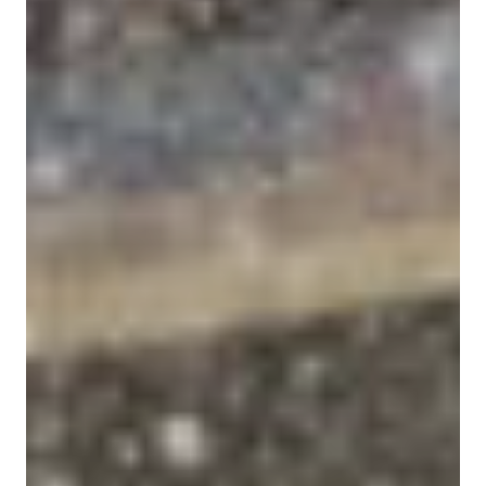
GRAND PRIX DE SAINT-CLOUD
JEUXDI BY PARISLONGCHAMP
JEUXDI BY PARISLONGCHAMP
LA GARDEN PARTY - CYGAMES GRAND PRIX DE PARIS -
14 JUILLET
LA GARDEN PARTY - CYGAMES GRAND PRIX DE PARIS -
14 JUILLET
TOUS NOS ÉVÉNEMENTS
OFFRES, PASS & ABONNEMENTS
ABONNEMENTS ANNUELS
ABONNEMENTS ANNUELS
JOURS DE COURSES
JOURS DE COURSES
PARKING
PARKING