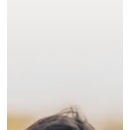
GRAND PRIX DE SAINT-CLOUD
JEUXDI BY PARISLONGCHAMP
JEUXDI BY PARISLONGCHAMP
LA GARDEN PARTY - CYGAMES GRAND PRIX DE PARIS -
14 JUILLET
LA GARDEN PARTY - CYGAMES GRAND PRIX DE PARIS -
14 JUILLET
TOUS NOS ÉVÉNEMENTS
OFFRES, PASS & ABONNEMENTS
ABONNEMENTS ANNUELS
ABONNEMENTS ANNUELS
JOURS DE COURSES
JOURS DE COURSES
PARKING
PARKING