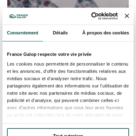
EVÉNEMENTS D'ENTREPRISE
EVÉNEMENTS D'ENTREPRISE
TOUTES NOS EXPERIENCES
Consentement
Détails
À propos des cookies
Accès rapide
INFORMATIONS PRATIQUES
France Galop respecte votre vie privée
RESTAURATION
Les cookies nous permettent de personnaliser le contenu
et les annonces, d'offrir des fonctionnalités relatives aux
médias sociaux et d'analyser notre trafic. Nous
BTOB – ENTREPRISES
partageons également des informations sur l'utilisation de
notre site avec nos partenaires de médias sociaux, de
DRESS CODE
publicité et d'analyse, qui peuvent combiner celles-ci
avec d'autres informations que vous leur avez fournies
ou qu'ils ont collectées lors de votre utilisation de leurs
services.
Tout autoriser